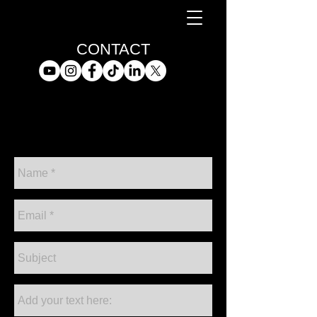
CONTACT
paco@pacomarcos.com
+52(664)165 9242